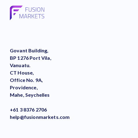
Govant Building,
BP 1276 Port Vila,
Vanuatu.
CT House,
Office No. 9A,
Providence,
Mahe, Seychelles
+61 3 8376 2706
help@fusionmarkets.com