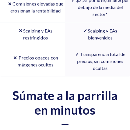
✓
$2,25 por lote, un 36% por
✕
Comisiones elevadas que
debajo de la media del
erosionan la rentabilidad
sector*
✕
Scalping y EAs
✓
Scalping y EAs
restringidos
bienvenidos
✓
Transparencia total de
✕
Precios opacos con
precios, sin comisiones
márgenes ocultos
ocultas
Súmate a la parrilla
en minutos