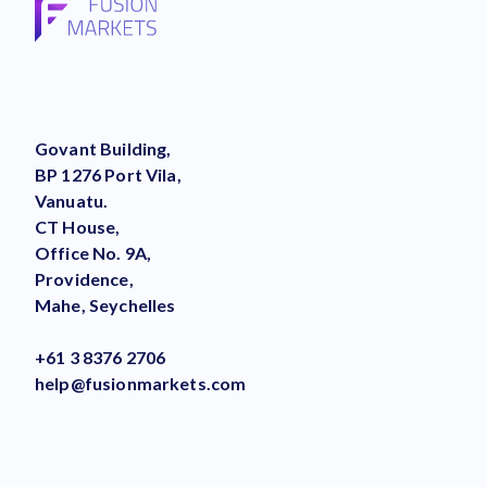
Govant Building,
BP 1276 Port Vila,
Vanuatu.
CT House,
Office No. 9A,
Providence,
Mahe, Seychelles
+61 3 8376 2706
help@fusionmarkets.com