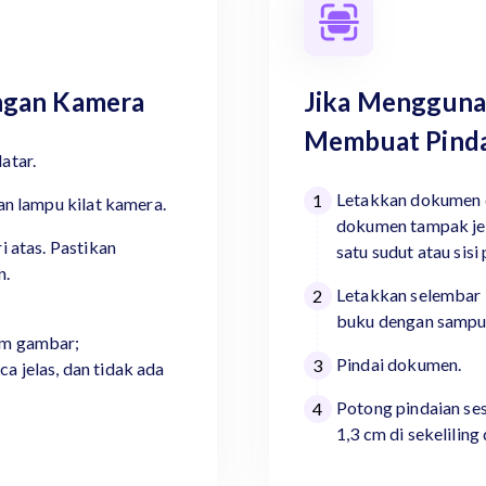
ngan Kamera
Jika Mengguna
Membuat Pinda
atar.
Letakkan dokumen d
1
n lampu kilat kamera.
dokumen tampak je
 atas. Pastikan
satu sudut atau sisi
n.
Letakkan selembar k
2
buku dengan sampul
am gambar;
Pindai dokumen.
3
 jelas, dan tidak ada
Potong pindaian ses
4
1,3 cm di sekelilin