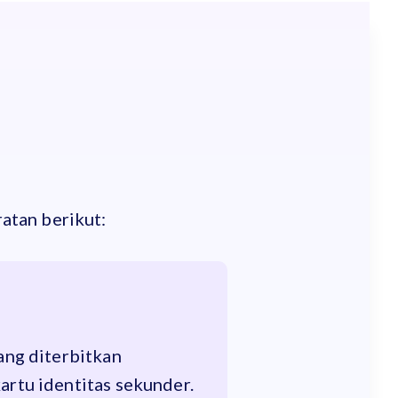
ratan berikut:
yang diterbitkan
artu identitas sekunder.