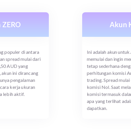
 ZERO
Akun K
ng populer di antara
Ini adalah akun untuk
an spread mulai dari
memulai dan ingin m
4,50 AUD yang
tetap sederhana deng
, akun ini dirancang
perhitungan komisi A
punya pengalaman
trading. Spread mulai
cara kerja ukuran
komisi Nol. Saat mela
 lebih aktif.
komisi termasuk dala
apa yang terlihat ada
dapatkan.