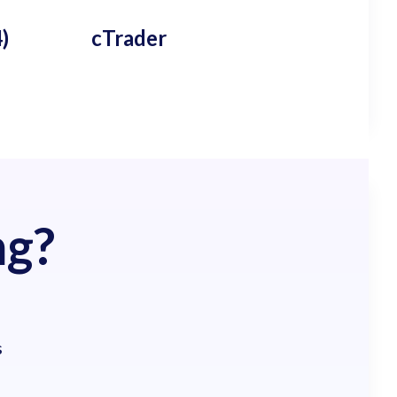
)
cTrader
ng?
s