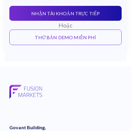
NHẬN TÀI KHOẢN TRỰC TIẾP
Hoặc
THỬ BẢN DEMO MIỄN PHÍ
Govant Building,