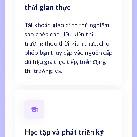
thời gian thực
Tài khoản giao dịch thử nghiệm
sao chép các điều kiện thị
trường theo thời gian thực, cho
phép bạn truy cập vào nguồn cấp
dữ liệu giá trực tiếp, biến động
thị trường, v.v.
Học tập và phát triển kỹ