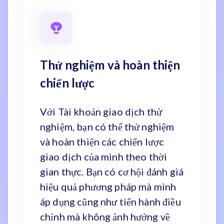
Thử nghiệm và hoàn thiện
chiến lược
Với Tài khoản giao dịch thử
nghiệm, bạn có thể thử nghiệm
và hoàn thiện các chiến lược
giao dịch của mình theo thời
gian thực. Bạn có cơ hội đánh giá
hiệu quả phương pháp mà mình
áp dụng cũng như tiến hành điều
chỉnh mà không ảnh hưởng về