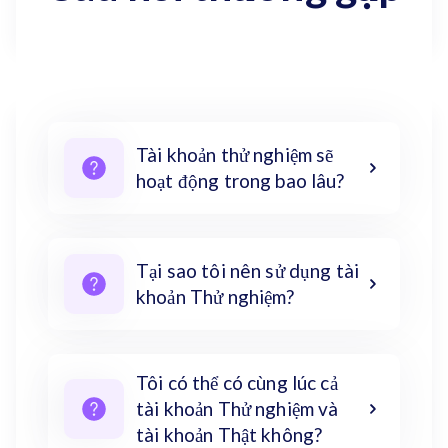
Tài khoản thử nghiệm sẽ
hoạt động trong bao lâu?
Tại sao tôi nên sử dụng tài
khoản Thử nghiệm?
Tôi có thể có cùng lúc cả
tài khoản Thử nghiệm và
tài khoản Thật không?