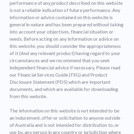
performance of any product described on this website
is not a reliable indication of future performance. Any
information or advice contained on this website is
general in nature and has been prepared without taking
into account your objectives, financial situation or
needs. Before acting on any information or advice on
this website, you should consider the appropriateness
of it (And any relevant product) having regard to your
circumstances and we recommend that you seek
independent financial advice if necessary. Please read
our Financial Services Guide (FSG) and Product
Disclosure Statement (PDS) which are important
documents, and which are available for downloading
from this website.
The information on this website is not intended to be
an inducement, offer or solicitation to anyone outside
of Australia and is not intended for distribution to, or
use by, any person in any country or jurisdiction where