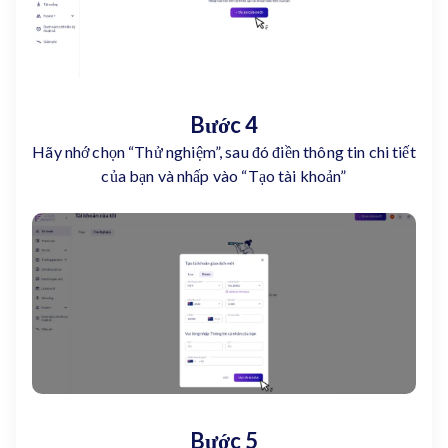
Bước 4
Hãy nhớ chọn “Thử nghiệm”, sau đó điền thông tin chi tiết
của bạn và nhấp vào “Tạo tài khoản”
Bước 5