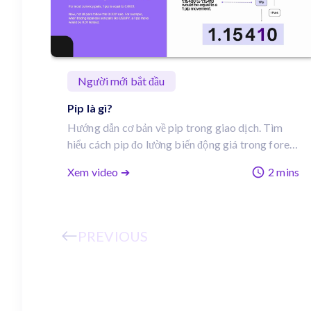
Người mới bắt đầu
Pip là gì?
Hướng dẫn cơ bản về pip trong giao dịch. Tìm
hiểu cách pip đo lường biến động giá trong forex
và CFD, lý do các cặp JPY khác biệt, và vì sao
Xem video ➔
2 mins
những thay đổi nhỏ trong pip cũng có thể ảnh
hưởng lớn đến lợi nhuận.
PREVIOUS