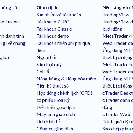
chúng tôi
Giao dịch
Nền tảng và c
Sản phẩm và tài khoản
TradingView
ọn Fusion?
Tài khoản ZERO
TradingView dà
Tài khoản Classic
bị di động
nh danh tính
Tài khoản demo
MetaTrader 4
i gì về chúng
Tài khoản miễn phí phí qua
WebTrader dà
đêm
Ứng dụng MT4
g tôi
Ngoại hối
thiết bị di động
Kim loại quý
MetaTrader 5
Chỉ số
WebTrader dà
Năng lượng & Hàng hóa mềm
Ứng dụng MT5
Tiền kỹ thuật số
thiết bị di động
Hợp đồng chênh lệch (CFD)
cTrader Desk
cổ phiếu Hoa Kỳ
cTrader dành ch
Điều kiện giao dịch
động
Máy tính giao dịch
cTrader Web
Lịch kinh tế
Trình quản lý n
Công cụ giao dịch
Sao chép giao 