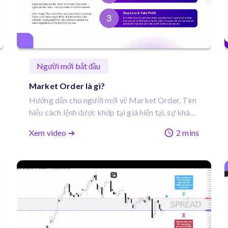
Người mới bắt đầu
Market Order là gì?
Hướng dẫn cho người mới về Market Order. Tìm
hiểu cách lệnh được khớp tại giá hiện tại, sự khác
biệt giữa Bid và Ask, và mẹo để tránh rủi ro từ
Xem video ➔
2 mins
spread.