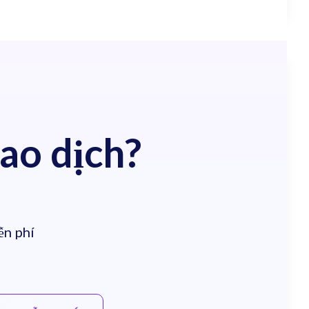
iao dịch?
ễn phí