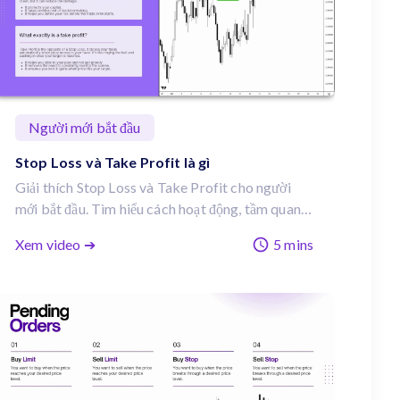
Người mới bắt đầu
Stop Loss và Take Profit là gì
Giải thích Stop Loss và Take Profit cho người
mới bắt đầu. Tìm hiểu cách hoạt động, tầm quan
trọng trong quản lý rủi ro, và những điều trader
Xem video ➔
5 mins
cần biết về khoảng trống giá (gap) và việc khớp
lệnh (execution).