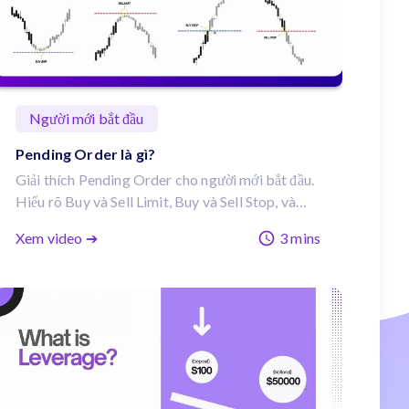
Người mới bắt đầu
Pending Order là gì?
Giải thích Pending Order cho người mới bắt đầu.
Hiểu rõ Buy và Sell Limit, Buy và Sell Stop, và
cách chúng giúp bạn giao dịch các pha hồi giá
Xem video ➔
3 mins
hoặc phá vỡ (breakout) một cách chính xác.