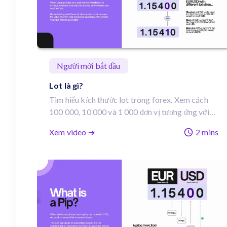
Người mới bắt đầu
Lot là gì?
Tìm hiểu kích thước lot trong forex. Xem cách
100 000, 10 000 và 1 000 đơn vị tương ứng với
$10, $1 và $0,10 mỗi pip, và cách chọn đúng
Xem video ➔
2 mins
khối lượng trên MetaTrader, TradingView hoặc
cTrader.