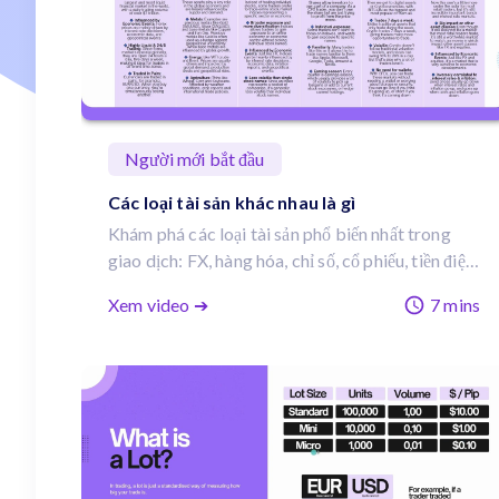
Người mới bắt đầu
Các loại tài sản khác nhau là gì
Khám phá các loại tài sản phổ biến nhất trong
giao dịch: FX, hàng hóa, chỉ số, cổ phiếu, tiền điện
tử và trái phiếu. Tìm hiểu điểm khác biệt của
Xem video ➔
7 mins
từng loại, cách chúng vận động và lý do các nhà
giao dịch yêu thích chúng.