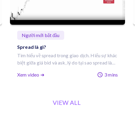
Người mới bắt đầu
Spread là gì?
Tìm hiểu về spread trong giao dịch. Hiểu sự khác
biệt giữa giá bid và ask, lý do tại sao spread là
một chi phí tích hợp, và cách spread ảnh hưởng
Xem video ➔
3 mins
đến việc mở và đóng lệnh.
VIEW ALL