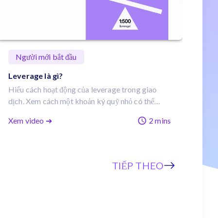
Người mới bắt đầu
Leverage là gì?
Hiểu cách hoạt động của leverage trong giao
dịch. Xem cách một khoản ký quỹ nhỏ có thể
kiểm soát vị thế lớn và tăng hiệu quả sử dụng vốn
Xem video ➔
2 mins
của bạn.
TIẾP THEO