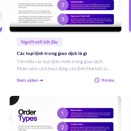
Người mới bắt đầu
Các loại lệnh trong giao dịch là gì
Tìm hiểu các loại lệnh chính trong giao dịch.
Khám phá cách hoạt động của lệnh Market, Limit
và Stop, cùng tầm quan trọng của Stop Loss và
Xem video ➔
9 mins
Take Profit trong quản lý rủi ro.